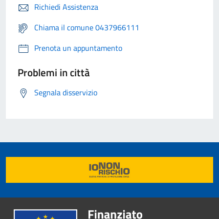
Richiedi Assistenza
Chiama il comune 0437966111
Prenota un appuntamento
Problemi in città
Segnala disservizio