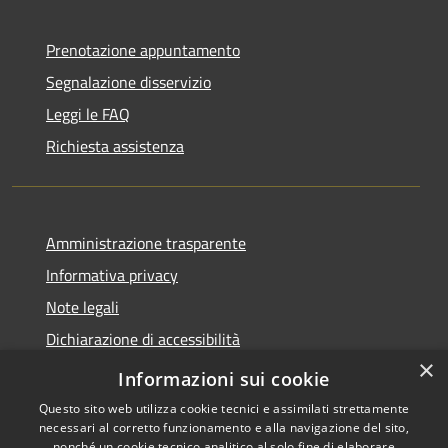
Prenotazione appuntamento
Segnalazione disservizio
Leggi le FAQ
Richiesta assistenza
Amministrazione trasparente
Informativa privacy
Note legali
Dichiarazione di accessibilità
×
Moduli Privacy Amministrazione trasparente
Informazioni sui cookie
Questo sito web utilizza cookie tecnici e assimilati strettamente
necessari al corretto funzionamento e alla navigazione del sito,
nonché un cookie tecnico analitico al solo fine di elaborare