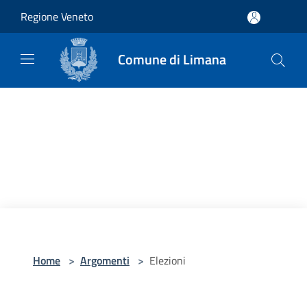
Salta al contenuto principale
Regione Veneto
Comune di Limana
Home
>
Argomenti
>
Elezioni