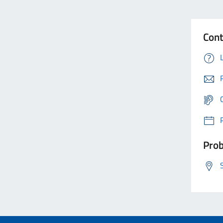
Cont
Prob