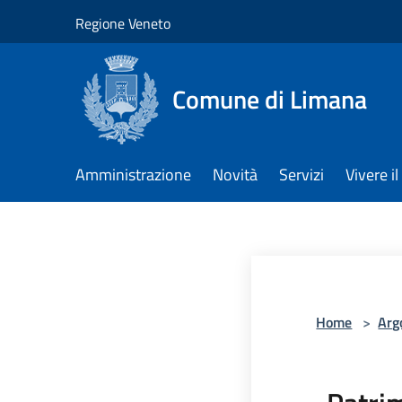
Salta al contenuto principale
Regione Veneto
Comune di Limana
Amministrazione
Novità
Servizi
Vivere 
Home
>
Arg