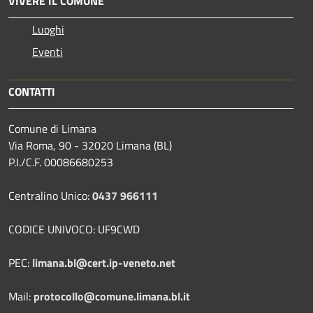
VIVERE IL COMUNE
Luoghi
Eventi
CONTATTI
Comune di Limana
Via Roma, 90 - 32020 Limana (BL)
P.I./C.F. 00086680253
Centralino Unico:
0437 966111
CODICE UNIVOCO: UF9CWD
PEC:
limana.bl@cert.ip-veneto.net
Mail:
protocollo@comune.limana.bl.it