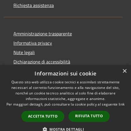
Richiesta assistenza
Amministrazione trasparente
Informativa privacy
Note legali
Dichiarazione di accessibilità
×
Moduli Privacy Amministrazione trasparente
Informazioni sui cookie
Questo sito web utilizza cookie tecnici e assimilati strettamente
necessari al corretto funzionamento e alla navigazione del sito,
nonché un cookie tecnico analitico al solo fine di elaborare
informazioni statistiche, aggregate e anonime.
RSS
Copyright © 2026 • Comune di
Per maggiori dettagli, può consultare la cookie policy al seguente
link
Accessibilità
Limana • Powered by
Privacy
Municipium
Accesso
•
RIFIUTA TUTTO
ACCETTA TUTTO
Cookie
redazione
Mappa del sito
MOSTRA DETTAGLI