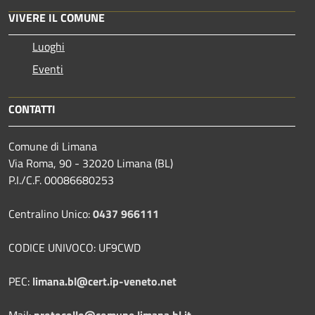
VIVERE IL COMUNE
Luoghi
Eventi
CONTATTI
Comune di Limana
Via Roma, 90 - 32020 Limana (BL)
P.I./C.F. 00086680253
Centralino Unico:
0437 966111
CODICE UNIVOCO: UF9CWD
PEC:
limana.bl@cert.ip-veneto.net
Mail:
protocollo@comune.limana.bl.it