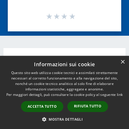
Contatta il comune
×
Informazioni sui cookie
Leggi le domande frequenti
Questo sito web utilizza cookie tecnici e assimilati strettamente
necessari al corretto funzionamento e alla navigazione del sito,
Richiedi Assistenza
nonché un cookie tecnico analitico al solo fine di elaborare
informazioni statistiche, aggregate e anonime.
Chiama il comune 0437966111
Per maggiori dettagli, può consultare la cookie policy al seguente
link
Prenota un appuntamento
RIFIUTA TUTTO
ACCETTA TUTTO
Problemi in città
MOSTRA DETTAGLI