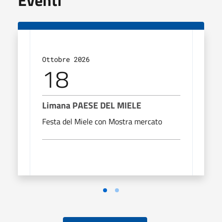
Eventi
Ottobre 2026
Febb
18
1
Limana PAESE DEL MIELE
Fest
Festa del Miele con Mostra mercato
San 