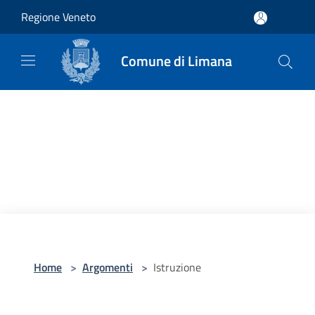
Salta al contenuto principale
Regione Veneto
Comune di Limana
Home
>
Argomenti
>
Istruzione