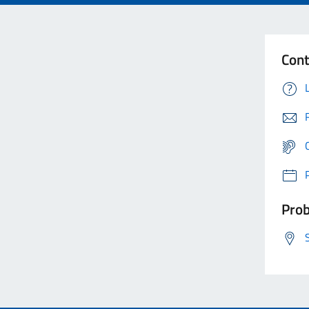
Cont
Prob