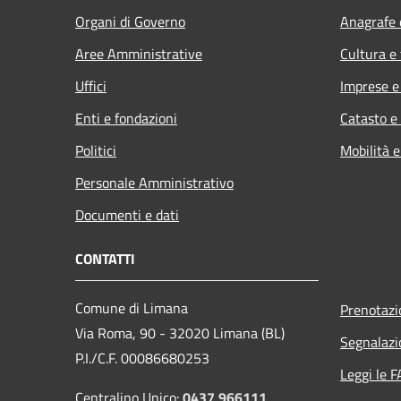
Organi di Governo
Anagrafe e
Aree Amministrative
Cultura e
Uffici
Imprese 
Enti e fondazioni
Catasto e
Politici
Mobilità e
Personale Amministrativo
Documenti e dati
CONTATTI
Comune di Limana
Prenotaz
Via Roma, 90 - 32020 Limana (BL)
Segnalazi
P.I./C.F. 00086680253
Leggi le 
Centralino Unico:
0437 966111