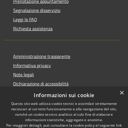
Prenotazione appuntamento
Segnalazione disservizio
Leggi le FAQ
Richiesta assistenza
Amministrazione trasparente
Informativa privacy
Note legali
Dichiarazione di accessibilità
×
Moduli Privacy Amministrazione trasparente
Informazioni sui cookie
Questo sito web utilizza cookie tecnici e assimilati strettamente
necessari al corretto funzionamento e alla navigazione del sito,
nonché un cookie tecnico analitico al solo fine di elaborare
informazioni statistiche, aggregate e anonime.
RSS
Copyright © 2026 • Comune di
Per maggiori dettagli, può consultare la cookie policy al seguente
link