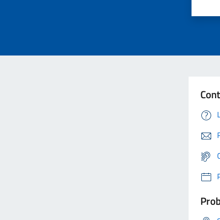
Cont
Prob