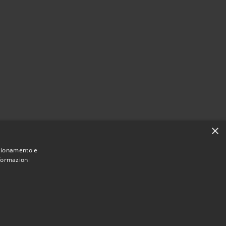
×
nzionamento e
nformazioni
Municipium
Accesso redazione
di Limana • Powered by
•