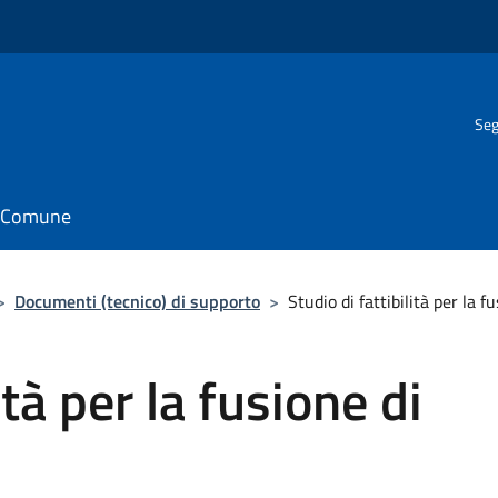
Seg
il Comune
>
Documenti (tecnico) di supporto
>
Studio di fattibilità per la 
ità per la fusione di