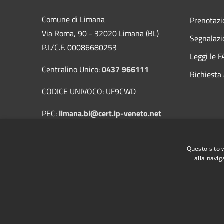
Comune di Limana
Prenotaz
Via Roma, 90 - 32020 Limana (BL)
Segnalazi
P.I./C.F. 00086680253
Leggi le 
Centralino Unico:
0437 966111
Richiesta
CODICE UNIVOCO: UF9CWD
PEC:
limana.bl@cert.ip-veneto.net
Mail:
protocollo@comune.limana.bl.it
Questo sito 
alla navig
RSS
Accessibilità
Privacy
Cookie
Mappa de