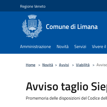
Salta al contenuto principale
Regione Veneto
Comune di Limana
Amministrazione
Novità
Servizi
Vivere 
Home
>
Novità
>
Avvisi
>
Viabilità
>
Avviso
Avviso taglio Si
Promemoria delle disposizioni del Codice del