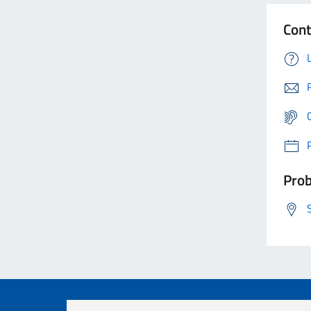
Cont
Prob