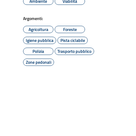
Ambiente
Viabilità
Argomenti:
Agricoltura
Foreste
Igiene pubblica
Pista ciclabile
Polizia
Trasporto pubblico
Zone pedonali