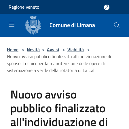
Salta al contenuto principale
Regione Veneto
Comune di Limana
Home
>
Novità
>
Avvisi
>
Viabilità
>
Nuovo avviso pubblico finalizzato all'individuazione di
sponsor tecnici per la manutenzione delle opere di
sistemazione a verde della rotatoria di La Cal
Nuovo avviso
pubblico finalizzato
all'individuazione di