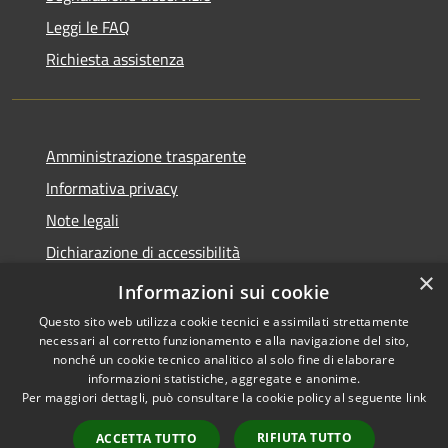
Leggi le FAQ
Richiesta assistenza
Amministrazione trasparente
Informativa privacy
Note legali
Dichiarazione di accessibilità
×
Moduli Privacy Amministrazione trasparente
Informazioni sui cookie
Questo sito web utilizza cookie tecnici e assimilati strettamente
necessari al corretto funzionamento e alla navigazione del sito,
nonché un cookie tecnico analitico al solo fine di elaborare
informazioni statistiche, aggregate e anonime.
RSS
Copyright © 2026 • Comune di
Per maggiori dettagli, può consultare la cookie policy al seguente
link
Accessibilità
Limana • Powered by
Privacy
Municipium
Accesso
•
RIFIUTA TUTTO
ACCETTA TUTTO