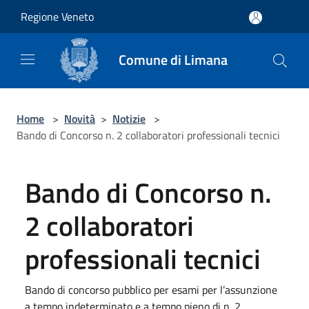
Salta al contenuto principale
Regione Veneto
Comune di Limana
Home
>
Novità
>
Notizie
>
Bando di Concorso n. 2 collaboratori professionali tecnici
Bando di Concorso n.
2 collaboratori
professionali tecnici
Bando di concorso pubblico per esami per l’assunzione
a tempo indeterminato e a tempo pieno di n. 2