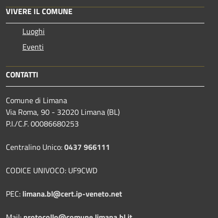
VIVERE IL COMUNE
Luoghi
Eventi
CONTATTI
Comune di Limana
Via Roma, 90 - 32020 Limana (BL)
P.I./C.F. 00086680253
Centralino Unico:
0437 966111
CODICE UNIVOCO: UF9CWD
PEC:
limana.bl@cert.ip-veneto.net
Mail:
protocollo@comune.limana.bl.it