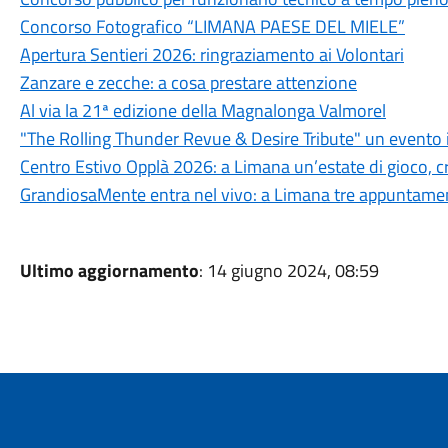
Concorso Fotografico “LIMANA PAESE DEL MIELE”
Apertura Sentieri 2026: ringraziamento ai Volontari
Zanzare e zecche: a cosa prestare attenzione
Al via la 21ª edizione della Magnalonga Valmorel
"The Rolling Thunder Revue & Desire Tribute" un evento 
Centro Estivo Opplà 2026: a Limana un’estate di gioco, cre
GrandiosaMente entra nel vivo: a Limana tre appuntamenti
Ultimo aggiornamento
: 14 giugno 2024, 08:59