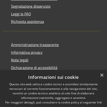
Segnalazione disservizio
Leggi le FAQ
Richiesta assistenza
Amministrazione trasparente
Informativa privacy
Note legali
Dichiarazione di accessibilità
×
Moduli Privacy Amministrazione trasparente
Informazioni sui cookie
Questo sito web utilizza cookie tecnici e assimilati strettamente
necessari al corretto funzionamento e alla navigazione del sito,
nonché un cookie tecnico analitico al solo fine di elaborare
informazioni statistiche, aggregate e anonime.
RSS
Copyright © 2026 • Comune di
Per maggiori dettagli, può consultare la cookie policy al seguente
link
Accessibilità
Limana • Powered by