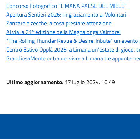
Concorso Fotografico “LIMANA PAESE DEL MIELE”
Apertura Sentieri 2026: ringraziamento ai Volontari
Zanzare e zecche: a cosa prestare attenzione
Al via la 21ª edizione della Magnalonga Valmorel
"The Rolling Thunder Revue & Desire Tribute" un evento 
Centro Estivo Opplà 2026: a Limana un’estate di gioco, cre
GrandiosaMente entra nel vivo: a Limana tre appuntamenti
Ultimo aggiornamento
: 17 luglio 2024, 10:49