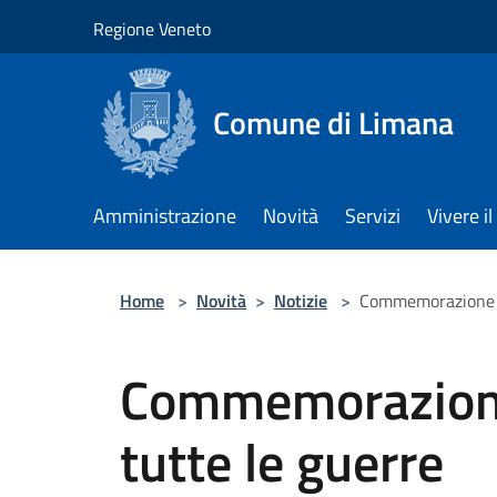
Salta al contenuto principale
Regione Veneto
Comune di Limana
Amministrazione
Novità
Servizi
Vivere 
Home
>
Novità
>
Notizie
>
Commemorazione de
Commemorazione 
tutte le guerre