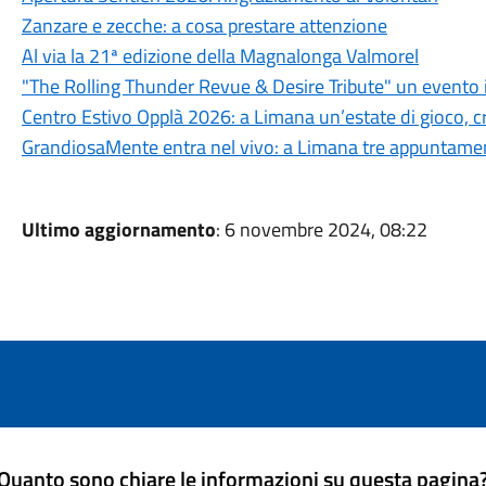
Zanzare e zecche: a cosa prestare attenzione
Al via la 21ª edizione della Magnalonga Valmorel
"The Rolling Thunder Revue & Desire Tribute" un evento 
Centro Estivo Opplà 2026: a Limana un’estate di gioco, cre
GrandiosaMente entra nel vivo: a Limana tre appuntamenti
Ultimo aggiornamento
: 6 novembre 2024, 08:22
Quanto sono chiare le informazioni su questa pagina