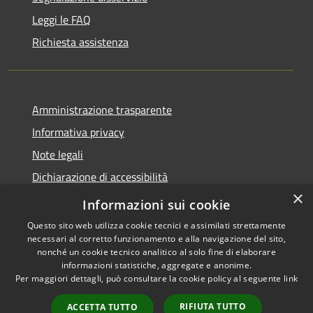
Leggi le FAQ
Richiesta assistenza
Amministrazione trasparente
Informativa privacy
Note legali
Dichiarazione di accessibilità
×
Moduli Privacy Amministrazione trasparente
Informazioni sui cookie
Questo sito web utilizza cookie tecnici e assimilati strettamente
necessari al corretto funzionamento e alla navigazione del sito,
nonché un cookie tecnico analitico al solo fine di elaborare
informazioni statistiche, aggregate e anonime.
RSS
Copyright © 2026 • Comune di
Per maggiori dettagli, può consultare la cookie policy al seguente
link
Accessibilità
Limana • Powered by
Privacy
Municipium
Accesso
•
RIFIUTA TUTTO
ACCETTA TUTTO