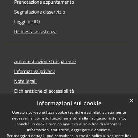
Prenotazione appuntamento
Segnalazione disservizio
Leggi le FAQ
Richiesta assistenza
Amministrazione trasparente
Informativa privacy
Note legali
Dichiarazione di accessibilità
×
Moduli Privacy Amministrazione trasparente
Informazioni sui cookie
Questo sito web utilizza cookie tecnici e assimilati strettamente
necessari al corretto funzionamento e alla navigazione del sito,
nonché un cookie tecnico analitico al solo fine di elaborare
informazioni statistiche, aggregate e anonime.
RSS
Copyright © 2026 • Comune di
Per maggiori dettagli, può consultare la cookie policy al seguente
link