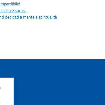
imperdibile!
scita e sorrisi!
 dedicati a mente e spiritualità
?