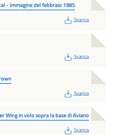
al - immagine del febbraio 1985
PDF
Scarica
PDF
Scarica
Brown
PDF
Scarica
er Wing in volo sopra la base di Aviano
PDF
Scarica