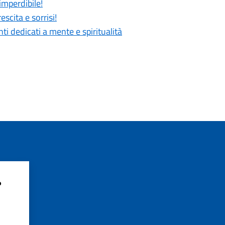
imperdibile!
scita e sorrisi!
 dedicati a mente e spiritualità
?