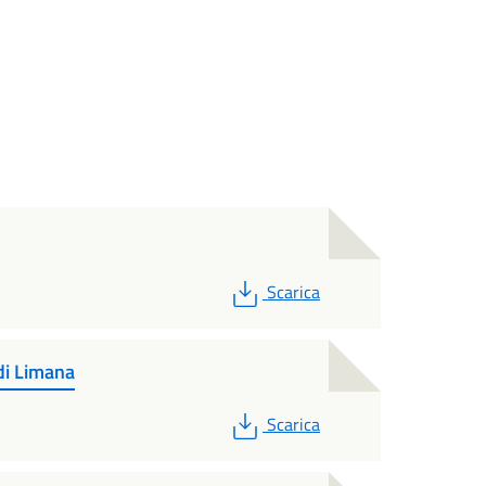
PDF
Scarica
 di Limana
PDF
Scarica