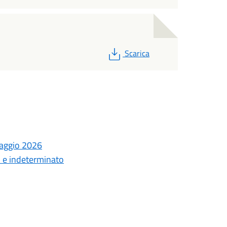
PDF
Scarica
laggio 2026
o e indeterminato