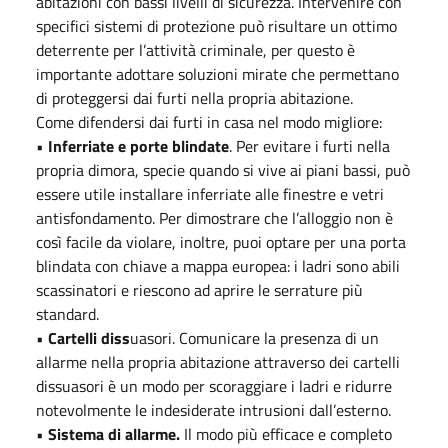
abitazioni con bassi livelli di sicurezza. Intervenire con
specifici sistemi di protezione può risultare un ottimo
deterrente per l’attività criminale, per questo è
importante adottare soluzioni mirate che permettano
di proteggersi dai furti nella propria abitazione.
Come difendersi dai furti in casa nel modo migliore:
•
Inferriate e porte blindate
. Per evitare i furti nella
propria dimora, specie quando si vive ai piani bassi, può
essere utile installare inferriate alle finestre e vetri
antisfondamento. Per dimostrare che l’alloggio non è
così facile da violare, inoltre, puoi optare per una porta
blindata con chiave a mappa europea: i ladri sono abili
scassinatori e riescono ad aprire le serrature più
standard.
•
Cartelli diss
uasori. Comunicare la presenza di un
allarme nella propria abitazione attraverso dei cartelli
dissuasori è un modo per scoraggiare i ladri e ridurre
notevolmente le indesiderate intrusioni dall’esterno.
•
Sistema di allarme.
Il modo più efficace e completo