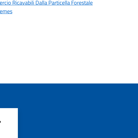
cio Ricavabili Dalla Particella Forestale
remes
?