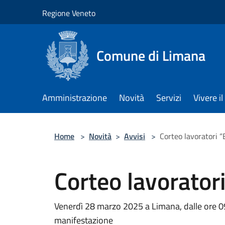
Salta al contenuto principale
Regione Veneto
Comune di Limana
Amministrazione
Novità
Servizi
Vivere 
Home
>
Novità
>
Avvisi
>
Corteo lavoratori 
Corteo lavorato
Venerdì 28 marzo 2025 a Limana, dalle ore 09
manifestazione