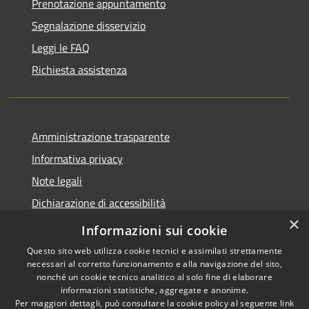
Prenotazione appuntamento
Segnalazione disservizio
Leggi le FAQ
Richiesta assistenza
Amministrazione trasparente
Informativa privacy
Note legali
Dichiarazione di accessibilità
×
Moduli Privacy Amministrazione trasparente
Informazioni sui cookie
Questo sito web utilizza cookie tecnici e assimilati strettamente
necessari al corretto funzionamento e alla navigazione del sito,
nonché un cookie tecnico analitico al solo fine di elaborare
informazioni statistiche, aggregate e anonime.
RSS
Copyright © 2026 • Comune di
Per maggiori dettagli, può consultare la cookie policy al seguente
link