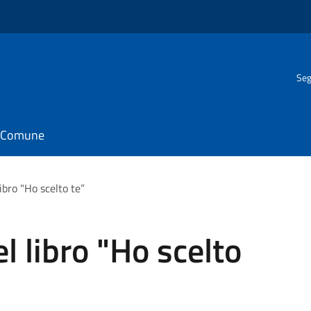
Seg
il Comune
ibro "Ho scelto te”
l libro "Ho scelto