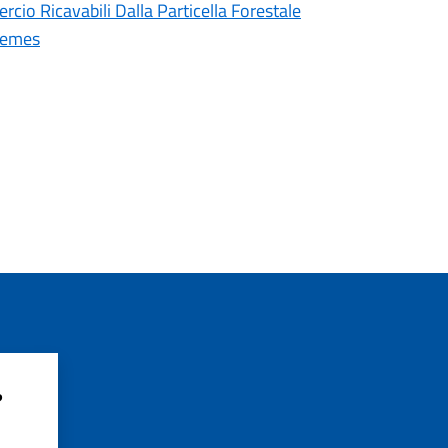
cio Ricavabili Dalla Particella Forestale
remes
?