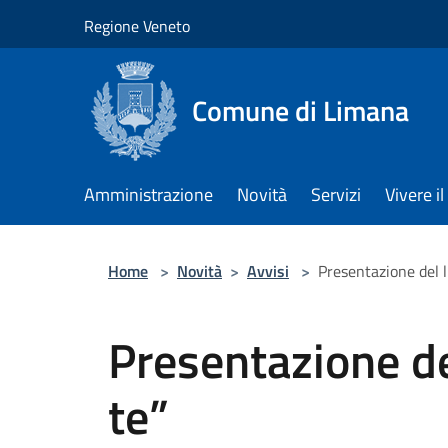
Salta al contenuto principale
Regione Veneto
Comune di Limana
Amministrazione
Novità
Servizi
Vivere 
Home
>
Novità
>
Avvisi
>
Presentazione del l
Presentazione de
te”