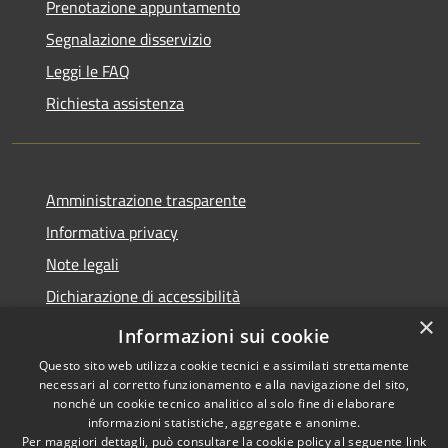
Prenotazione appuntamento
Segnalazione disservizio
Leggi le FAQ
Richiesta assistenza
Amministrazione trasparente
Informativa privacy
Note legali
Dichiarazione di accessibilità
×
Moduli Privacy Amministrazione trasparente
Informazioni sui cookie
Questo sito web utilizza cookie tecnici e assimilati strettamente
necessari al corretto funzionamento e alla navigazione del sito,
nonché un cookie tecnico analitico al solo fine di elaborare
informazioni statistiche, aggregate e anonime.
RSS
Copyright © 2026 • Comune di
Per maggiori dettagli, può consultare la cookie policy al seguente
link