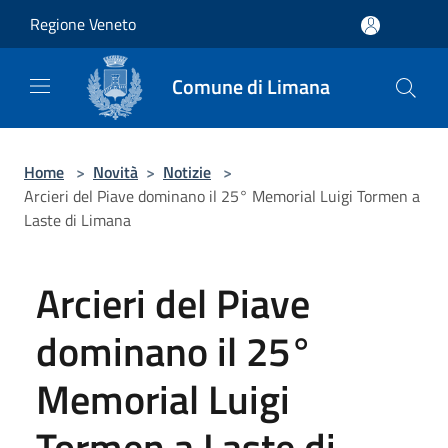
Salta al contenuto principale
Regione Veneto
Comune di Limana
Home
>
Novità
>
Notizie
>
Arcieri del Piave dominano il 25° Memorial Luigi Tormen a
Laste di Limana
Arcieri del Piave
dominano il 25°
Memorial Luigi
Tormen a Laste di