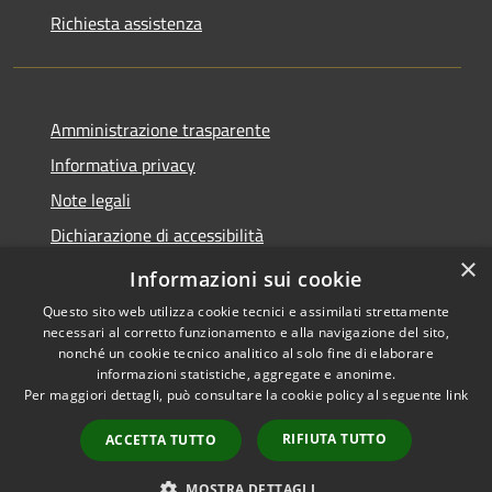
Richiesta assistenza
Amministrazione trasparente
Informativa privacy
Note legali
Dichiarazione di accessibilità
×
Moduli Privacy Amministrazione trasparente
Informazioni sui cookie
Questo sito web utilizza cookie tecnici e assimilati strettamente
necessari al corretto funzionamento e alla navigazione del sito,
nonché un cookie tecnico analitico al solo fine di elaborare
informazioni statistiche, aggregate e anonime.
RSS
Copyright © 2026 • Comune di
Per maggiori dettagli, può consultare la cookie policy al seguente
link
Accessibilità
Limana • Powered by
Privacy
Municipium
Accesso
•
RIFIUTA TUTTO
ACCETTA TUTTO
Cookie
redazione
Mappa del sito
MOSTRA DETTAGLI