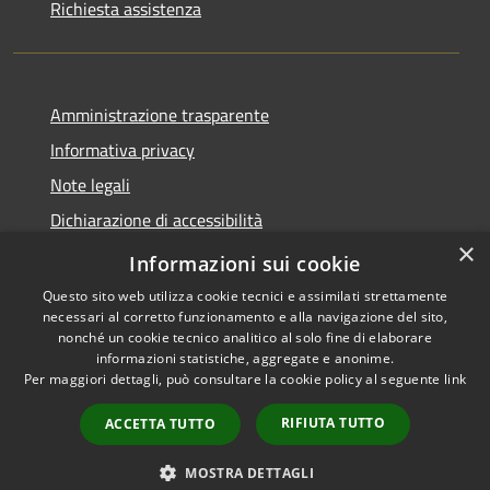
Richiesta assistenza
Amministrazione trasparente
Informativa privacy
Note legali
Dichiarazione di accessibilità
×
Moduli Privacy Amministrazione trasparente
Informazioni sui cookie
Questo sito web utilizza cookie tecnici e assimilati strettamente
necessari al corretto funzionamento e alla navigazione del sito,
nonché un cookie tecnico analitico al solo fine di elaborare
informazioni statistiche, aggregate e anonime.
RSS
Copyright © 2026 • Comune di
Per maggiori dettagli, può consultare la cookie policy al seguente
link
Accessibilità
Limana • Powered by
Privacy
Municipium
Accesso
•
RIFIUTA TUTTO
ACCETTA TUTTO
Cookie
redazione
Mappa del sito
MOSTRA DETTAGLI