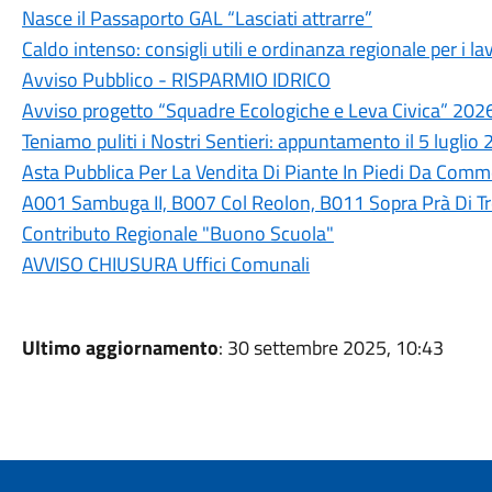
Nasce il Passaporto GAL “Lasciati attrarre”
Caldo intenso: consigli utili e ordinanza regionale per i lav
Avviso Pubblico - RISPARMIO IDRICO
Avviso progetto “Squadre Ecologiche e Leva Civica” 202
Teniamo puliti i Nostri Sentieri: appuntamento il 5 luglio
Asta Pubblica Per La Vendita Di Piante In Piedi Da Commer
A001 Sambuga II, B007 Col Reolon, B011 Sopra Prà Di T
Contributo Regionale "Buono Scuola"
AVVISO CHIUSURA Uffici Comunali
Ultimo aggiornamento
: 30 settembre 2025, 10:43