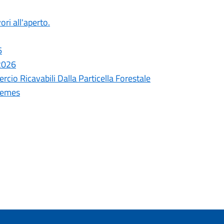
ori all'aperto.
6
 2026
cio Ricavabili Dalla Particella Forestale
remes