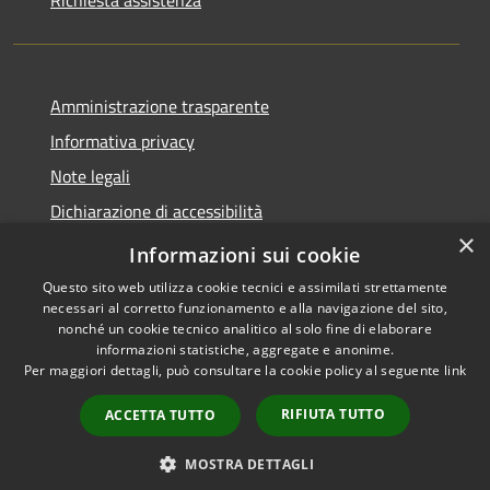
Richiesta assistenza
Amministrazione trasparente
Informativa privacy
Note legali
Dichiarazione di accessibilità
×
Moduli Privacy Amministrazione trasparente
Informazioni sui cookie
Questo sito web utilizza cookie tecnici e assimilati strettamente
necessari al corretto funzionamento e alla navigazione del sito,
nonché un cookie tecnico analitico al solo fine di elaborare
informazioni statistiche, aggregate e anonime.
RSS
Copyright © 2026 • Comune di
Per maggiori dettagli, può consultare la cookie policy al seguente
link
Accessibilità
Limana • Powered by
Privacy
Municipium
Accesso
•
RIFIUTA TUTTO
ACCETTA TUTTO
Cookie
redazione
Mappa del sito
MOSTRA DETTAGLI