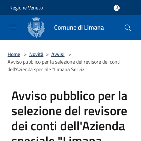
Salta al contenuto principale
Regione Veneto
Comune di Limana
Home
>
Novità
>
Avvisi
>
Avviso pubblico per la selezione del revisore dei conti
dell'Azienda speciale "Limana Servizi"
Avviso pubblico per la
selezione del revisore
dei conti dell'Azienda
speciale "Limana