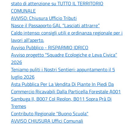
stato di attenzione su TUTTO IL TERRITORIO
COMUNALE
AVVISO: Chiusura Ufficio Tributi
Nasce il Passaporto GAL “Lasciati attrarre”
Caldo intenso: consigli utili e ordinanza regionale per i
lavori all'aperto.
Avviso Pubblico - RISPARMIO IDRICO
Avviso progetto “Squadre Ecologiche e Leva Civica”
2026
Teniamo puliti i Nostri Sentieri: appuntamento il 5
luglio 2026
Asta Pubblica Per La Vendita Di Piante In Piedi Da
Commercio Ricavabili Dalla Particella Forestale A001
Sambuga II, B007 Col Reolon, B011 Sopra Prà Di
Tremes
Contributo Regionale "Buono Scuola"
AVVISO CHIUSURA Uffici Comunali