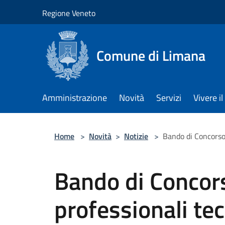
Salta al contenuto principale
Regione Veneto
Comune di Limana
Amministrazione
Novità
Servizi
Vivere 
Home
>
Novità
>
Notizie
>
Bando di Concorso 
Bando di Concors
professionali tec