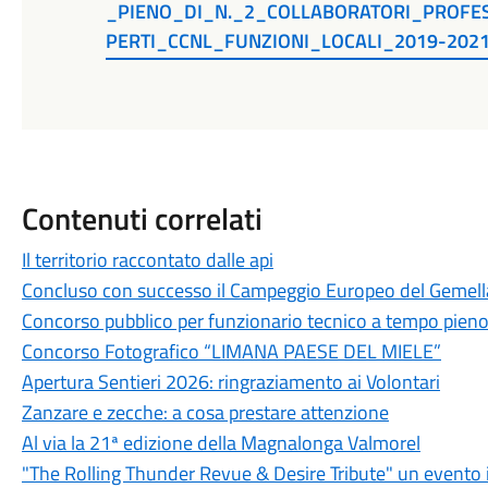
_PIENO_DI_N._2_COLLABORATORI_PROFES
PERTI_CCNL_FUNZIONI_LOCALI_2019-202
Contenuti correlati
Il territorio raccontato dalle api
Concluso con successo il Campeggio Europeo del Gemel
Concorso pubblico per funzionario tecnico a tempo pien
Concorso Fotografico “LIMANA PAESE DEL MIELE”
Apertura Sentieri 2026: ringraziamento ai Volontari
Zanzare e zecche: a cosa prestare attenzione
Al via la 21ª edizione della Magnalonga Valmorel
"The Rolling Thunder Revue & Desire Tribute" un evento 