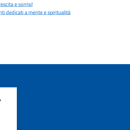
scita e sorrisi!
 dedicati a mente e spiritualità
?