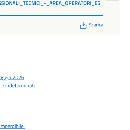
SIONALI_TECNICI_-_AREA_OPERATORI_ES
1
PDF
Scarica
laggio 2026
o e indeterminato
imperdibile!