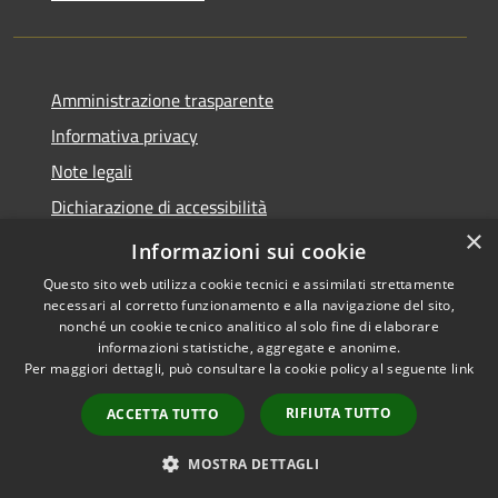
Amministrazione trasparente
Informativa privacy
Note legali
Dichiarazione di accessibilità
×
Moduli Privacy Amministrazione trasparente
Informazioni sui cookie
Questo sito web utilizza cookie tecnici e assimilati strettamente
necessari al corretto funzionamento e alla navigazione del sito,
nonché un cookie tecnico analitico al solo fine di elaborare
informazioni statistiche, aggregate e anonime.
RSS
Copyright © 2026 • Comune di
Per maggiori dettagli, può consultare la cookie policy al seguente
link
Accessibilità
Limana • Powered by
Privacy
Municipium
Accesso
•
RIFIUTA TUTTO
ACCETTA TUTTO
Cookie
redazione
Mappa del sito
MOSTRA DETTAGLI