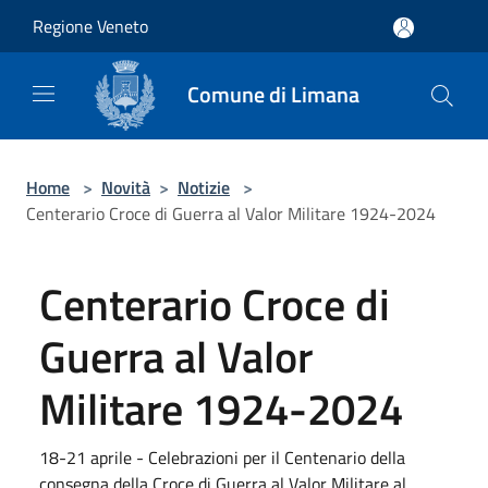
Salta al contenuto principale
Regione Veneto
Comune di Limana
Home
>
Novità
>
Notizie
>
Centerario Croce di Guerra al Valor Militare 1924-2024
Centerario Croce di
Guerra al Valor
Militare 1924-2024
18-21 aprile - Celebrazioni per il Centenario della
consegna della Croce di Guerra al Valor Militare al