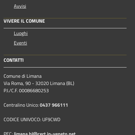
Avvisi
VIVERE IL COMUNE
Luoghi
Eventi
CONTATTI
Comune di Limana
Via Roma, 90 - 32020 Limana (BL)
P.I./C.F. 00086680253
Centralino Unico:
0437 966111
CODICE UNIVOCO: UF9CWD
PEC:
limana.bl@cert.ip-veneto.net