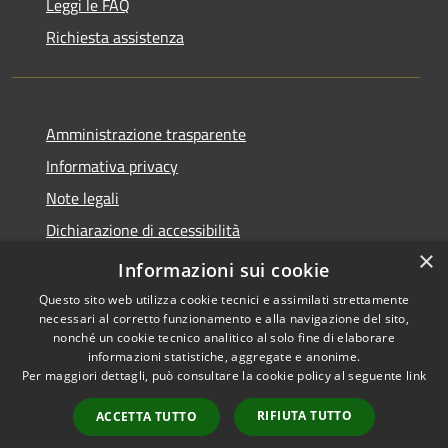
Leggi le FAQ
Richiesta assistenza
Amministrazione trasparente
Informativa privacy
Note legali
Dichiarazione di accessibilità
×
Moduli Privacy Amministrazione trasparente
Informazioni sui cookie
Questo sito web utilizza cookie tecnici e assimilati strettamente
necessari al corretto funzionamento e alla navigazione del sito,
nonché un cookie tecnico analitico al solo fine di elaborare
informazioni statistiche, aggregate e anonime.
RSS
Copyright © 2026 • Comune di
Per maggiori dettagli, può consultare la cookie policy al seguente
link
Accessibilità
Limana • Powered by
Privacy
Municipium
Accesso
•
RIFIUTA TUTTO
ACCETTA TUTTO
Cookie
redazione