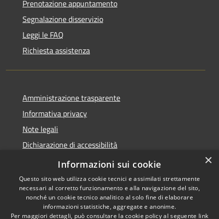
Prenotazione appuntamento
Segnalazione disservizio
Leggi le FAQ
Richiesta assistenza
Amministrazione trasparente
Informativa privacy
Note legali
Dichiarazione di accessibilità
×
Moduli Privacy Amministrazione trasparente
Informazioni sui cookie
Questo sito web utilizza cookie tecnici e assimilati strettamente
necessari al corretto funzionamento e alla navigazione del sito,
nonché un cookie tecnico analitico al solo fine di elaborare
informazioni statistiche, aggregate e anonime.
RSS
Copyright © 2026 • Comune di
Per maggiori dettagli, può consultare la cookie policy al seguente
link