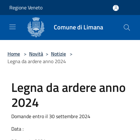
Salta al contenuto principale
Regione Veneto
Comune di Limana
Home
>
Novità
>
Notizie
>
Legna da ardere anno 2024
Legna da ardere anno
2024
Domande entro il 30 settembre 2024
Data :