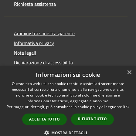
Richiesta assistenza
Amministrazione trasparente
Informativa privacy
Note legali
Dichiarazione di accessibilità
×
Moduli Privacy Amministrazione trasparente
Informazioni sui cookie
Questo sito web utilizza cookie tecnici e assimilati strettamente
necessari al corretto funzionamento e alla navigazione del sito,
nonché un cookie tecnico analitico al solo fine di elaborare
informazioni statistiche, aggregate e anonime.
RSS
Copyright © 2026 • Comune di
Per maggiori dettagli, può consultare la cookie policy al seguente
link
Accessibilità
Limana • Powered by
Privacy
Municipium
Accesso
•
RIFIUTA TUTTO
ACCETTA TUTTO
Cookie
redazione
Mappa del sito
MOSTRA DETTAGLI