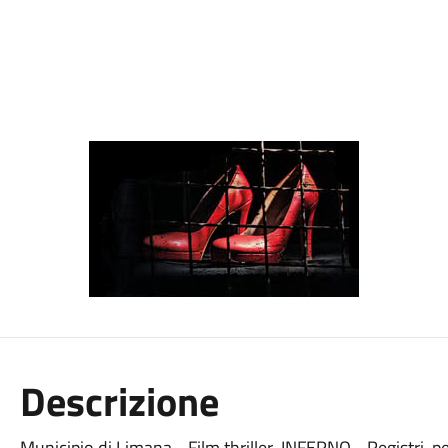
Descrizione
Municipio di Limana - Film thriller INFERNO - Registri, p