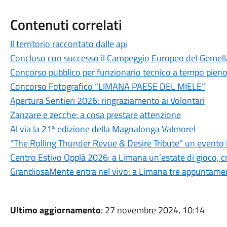
Contenuti correlati
Il territorio raccontato dalle api
Concluso con successo il Campeggio Europeo del Gemel
Concorso pubblico per funzionario tecnico a tempo pien
Concorso Fotografico “LIMANA PAESE DEL MIELE”
Apertura Sentieri 2026: ringraziamento ai Volontari
Zanzare e zecche: a cosa prestare attenzione
Al via la 21ª edizione della Magnalonga Valmorel
"The Rolling Thunder Revue & Desire Tribute" un evento 
Centro Estivo Opplà 2026: a Limana un’estate di gioco, cre
GrandiosaMente entra nel vivo: a Limana tre appuntamenti
Ultimo aggiornamento
: 27 novembre 2024, 10:14