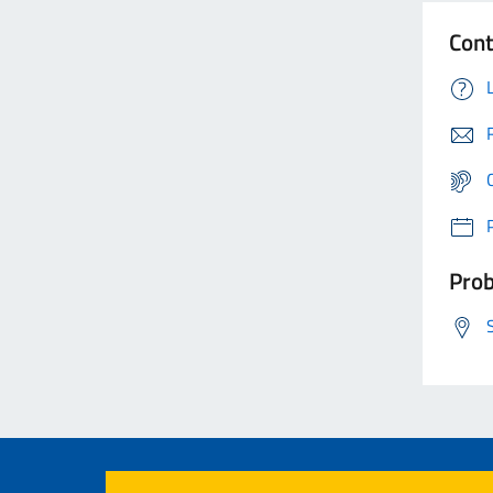
Cont
Prob