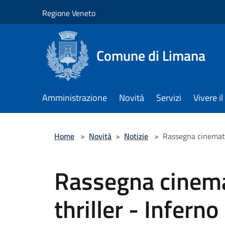
Salta al contenuto principale
Regione Veneto
Comune di Limana
Amministrazione
Novità
Servizi
Vivere 
Home
>
Novità
>
Notizie
>
Rassegna cinematog
Rassegna cinema
thriller - Inferno