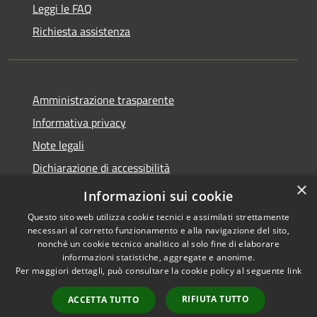
Leggi le FAQ
Richiesta assistenza
Amministrazione trasparente
Informativa privacy
Note legali
Dichiarazione di accessibilità
×
Moduli Privacy Amministrazione trasparente
Informazioni sui cookie
Questo sito web utilizza cookie tecnici e assimilati strettamente
necessari al corretto funzionamento e alla navigazione del sito,
nonché un cookie tecnico analitico al solo fine di elaborare
informazioni statistiche, aggregate e anonime.
RSS
Copyright © 2026 • Comune di
Per maggiori dettagli, può consultare la cookie policy al seguente
link
Accessibilità
Limana • Powered by
Privacy
Municipium
Accesso
•
RIFIUTA TUTTO
ACCETTA TUTTO
Cookie
redazione