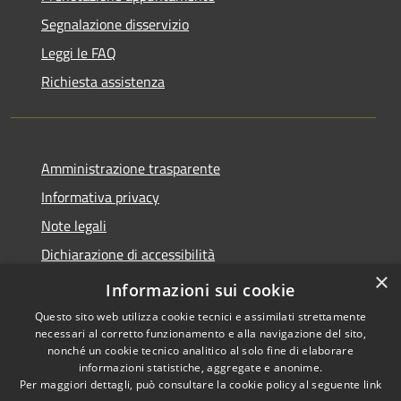
Segnalazione disservizio
Leggi le FAQ
Richiesta assistenza
Amministrazione trasparente
Informativa privacy
Note legali
Dichiarazione di accessibilità
×
Moduli Privacy Amministrazione trasparente
Informazioni sui cookie
Questo sito web utilizza cookie tecnici e assimilati strettamente
necessari al corretto funzionamento e alla navigazione del sito,
nonché un cookie tecnico analitico al solo fine di elaborare
informazioni statistiche, aggregate e anonime.
RSS
Copyright © 2026 • Comune di
Per maggiori dettagli, può consultare la cookie policy al seguente
link
Accessibilità
Limana • Powered by