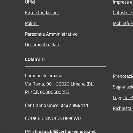
Uffici
Imprese 
Enti e fondazioni
Catasto e
Politici
Mobilità e
Personale Amministrativo
Documenti e dati
CONTATTI
Comune di Limana
Prenotaz
Via Roma, 90 - 32020 Limana (BL)
Segnalazi
P.I./C.F. 00086680253
Leggi le 
Centralino Unico:
0437 966111
Richiesta
CODICE UNIVOCO: UF9CWD
PEC:
limana.bl@cert.ip-veneto.net