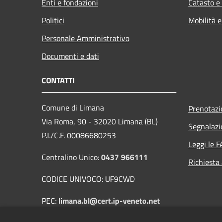
Enti e fondazioni
Catasto e
Politici
Mobilità e
Personale Amministrativo
Documenti e dati
CONTATTI
Comune di Limana
Prenotaz
Via Roma, 90 - 32020 Limana (BL)
Segnalazi
P.I./C.F. 00086680253
Leggi le 
Centralino Unico:
0437 966111
Richiesta
CODICE UNIVOCO: UF9CWD
PEC:
limana.bl@cert.ip-veneto.net