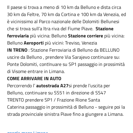
Il paese si trova a meno di 10 km da Belluno e dista circa
30 km da Feltre, 70 km da Cortina e 100 km da Venezia, ed
è vicinissimo al Parco nazionale delle Dolomiti Bellunesi
che si trova sull’a ltra riva del Fiume Piave.
Stazione
ferroviaria
più vicina: Belluno
Stazione corriere
più vicina:
Belluno
Aeroporti
più vicini: Treviso, Venezia
IN TRENO
: Stazione Ferroviaria di Belluno da BELLUNO
uscire da Belluno , prendere Via Sarajevo continuare su:
Ponte Dolomiti, contInuare su SP1 passaggio in prossimità
di Visome entrare in Limana.
COME ARRIVARE IN AUTO
Percorrendo l’
autostrada A27
si prende l’uscita per
Belluno, continuare su SS51 in direzione di SS47
TRENTO prendere SP1 / Frazione Rione Santa
Caterina passaggio in prossimità di Belluno - seguire poi la
strada provinciale sinistra Piave fino a giungere a Limana.
google maps Limana