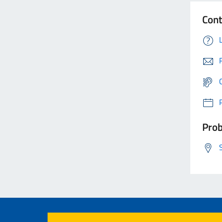
Cont
Prob