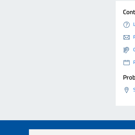
Cont
Prob