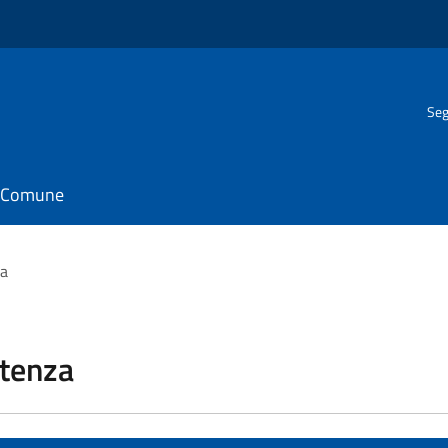
Seg
il Comune
za
stenza