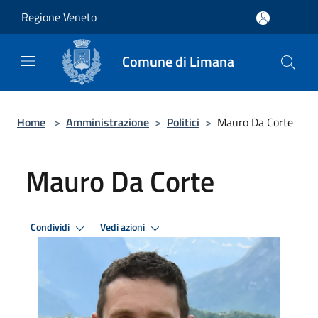
Salta al contenuto principale
Regione Veneto
Comune di Limana
Home
>
Amministrazione
>
Politici
>
Mauro Da Corte
Mauro Da Corte
Condividi
Vedi azioni